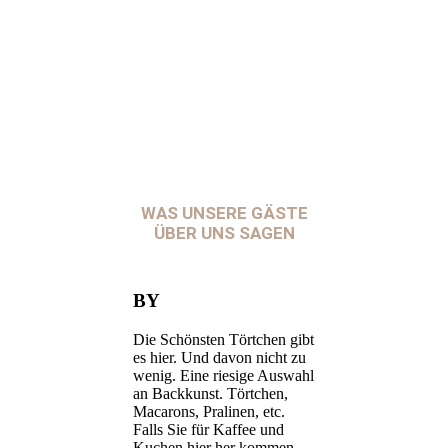
Widerstände brechen. Wer mag, kann die handgefertigten Unikate
direkt im Café im ersten Stock genießen oder die süßen
Köstlichkeiten direkt als sinnlichen Genuss für sich selbst oder
andere verpacken lassen.
Cremeguides.de | Anne Harting
WAS UNSERE GÄSTE
ÜBER UNS SAGEN
BY
Die Schönsten Törtchen gibt
es hier. Und davon nicht zu
wenig. Eine riesige Auswahl
an Backkunst. Törtchen,
Macarons, Pralinen, etc.
Falls Sie für Kaffee und
Kuchen hier her kommen